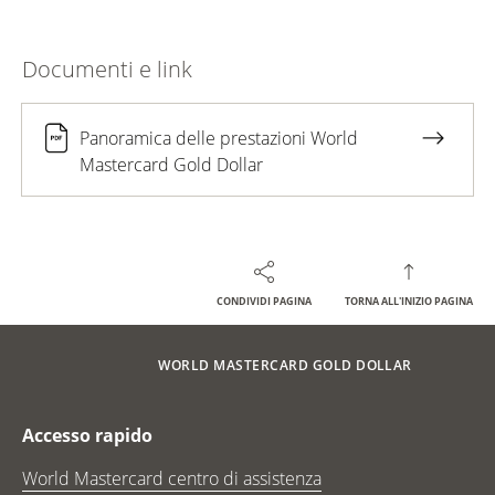
Documenti e link
Panoramica delle prestazioni World
Mastercard Gold Dollar
CONDIVIDI PAGINA
TORNA ALL'INIZIO PAGINA
Footer
Breadcrumb
CARTE DI CREDITO
HOME
WORLD MASTERCARD GOLD DOLLAR
Footer Navigation
Accesso rapido
World Mastercard centro di assistenza