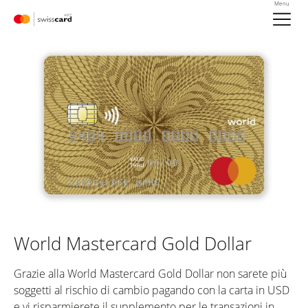
Vai al link di navigazione
Header
Menu
Meta Nav
Logo
World Mastercard Gold Dollar
Grazie alla World Mastercard Gold Dollar non sarete più
soggetti al rischio di cambio pagando con la carta in USD
e vi risparmierete il supplemento per le transazioni in