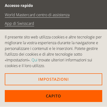
Footer Navigation
Accesso rapido
World Mastercard centro di assistenza
App di Swisscard
Il presente sito web utilizza cookies e altre tecnologie per
migliorare la vostra esperienza durante la navigazione e
Le carte di credito World Mastercard sono emesse in
personalizzare i contenuti e le inserzioni. Potete gestire
esclusiva da Swisscard AECS GmbH. Swisscard gestisce
l’utilizzo dei cookies e di altre tecnologie sotto
più di un milione di carte ed è leader sul mercato
«Impostazioni».
Qui
trovate ulteriori informazioni sui
svizzero nel settore dei prodotti di fascia alta e delle
cookies e il loro utilizzo.
carte in co-branding.
IMPOSTAZIONI
Contact & Social channels
Logo e avvertenze legali
World Mastercard carte di credito, issued by Swisscard AECS GmbH, Neugasse 18, 8810 Horgen | Copyright ©
2026
CAPITO
Condizioni e note legali
|
Protezione dei dati
|
Impostazioni dei cookie