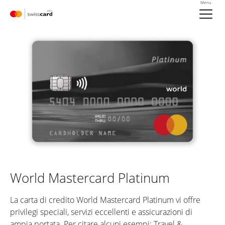
Vai al link di navigazione
Header
Menu
Meta Nav
Logo
World Mastercard Platinum
La carta di credito World Mastercard Platinum vi offre
privilegi speciali, servizi eccellenti e assicurazioni di
ampia portata. Per citare alcuni esempi: Travel &